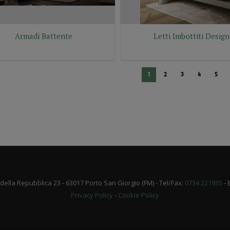
Armadi Battente
Letti Imbottiti Design
1
2
3
4
5
 della Repubblica 23 - 63017 Porto San Giorgio (FM) - Tel/Fax:
0734 221935
- 
Privacy Policy
-
Cookie Policy