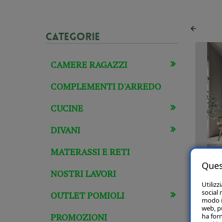
Categorie
CAMERE RAGAZZI
COMPLEMENTI D'ARREDO
CUCINE
DIVANI
MATERASSI E RETI
Ques
Arm
NOSTRI LAVORI
Utilizz
social 
OUTLET POMIOLI
modo in
web, p
PROMOZIONI
ha forn