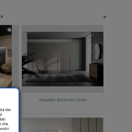
6
E Como'
Armadio Battente Orme
ità dei
ul
dati
i che
nostri