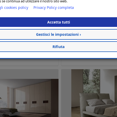
 se continua ad utilizzare il nostro sito web.
li cookies policy
Privacy Policy completa
Accetta tutti
Gestisci le impostazioni ›
Rifiuta
Armadio Scorrevole Orme
Centro Dorelan