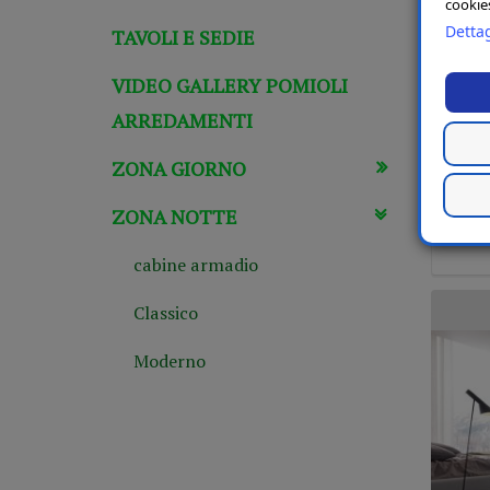
cookies
Dettag
TAVOLI E SEDIE
VIDEO GALLERY POMIOLI
ARREDAMENTI
ZONA GIORNO
ZONA NOTTE
cabine armadio
Classico
Moderno