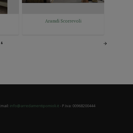
Aramdi Scorrevoli
6
Email:
info@arredamentipomioli.it
- P.Iva: 00968200444