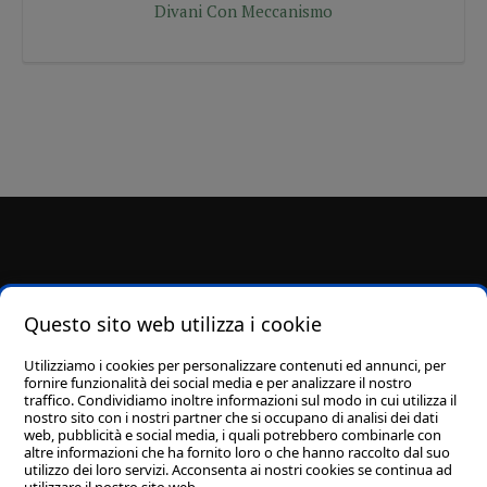
Divani Con Meccanismo
Pomioli arredamenti di Pomioli Pierino & C snc
- Viale della
Questo sito web utilizza i cookie
Repubblica 23 - 63017 Porto San Giorgio (FM) - Tel/Fax:
0734 221935
-
Utilizziamo i cookies per personalizzare contenuti ed annunci, per
Email:
info@arredamentipomioli.it
- P.Iva: 00968200444
fornire funzionalità dei social media e per analizzare il nostro
Privacy Policy
-
Cookie Policy
traffico. Condividiamo inoltre informazioni sul modo in cui utilizza il
nostro sito con i nostri partner che si occupano di analisi dei dati
web, pubblicità e social media, i quali potrebbero combinarle con
altre informazioni che ha fornito loro o che hanno raccolto dal suo
utilizzo dei loro servizi. Acconsenta ai nostri cookies se continua ad