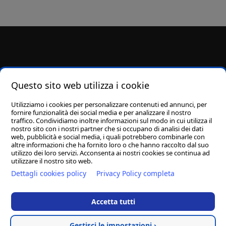
Pomioli arredamenti di Pomioli Pierino & C snc
- Viale della
Questo sito web utilizza i cookie
Repubblica 23 - 63017 Porto San Giorgio (FM) - Tel/Fax:
0734 221935
-
Utilizziamo i cookies per personalizzare contenuti ed annunci, per
Email:
info@arredamentipomioli.it
- P.Iva: 00968200444
fornire funzionalità dei social media e per analizzare il nostro
Privacy Policy
-
Cookie Policy
traffico. Condividiamo inoltre informazioni sul modo in cui utilizza il
nostro sito con i nostri partner che si occupano di analisi dei dati
web, pubblicità e social media, i quali potrebbero combinarle con
altre informazioni che ha fornito loro o che hanno raccolto dal suo
utilizzo dei loro servizi. Acconsenta ai nostri cookies se continua ad
utilizzare il nostro sito web.
Dettagli cookies policy
Privacy Policy completa
Accetta tutti
Hosted and Created by
Clion
Gestisci le impostazioni ›