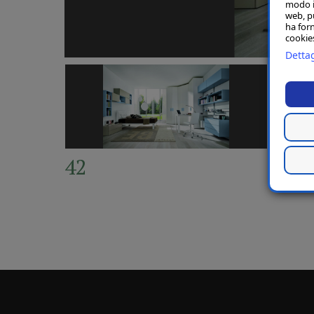
modo in
web, p
ha forn
cookies
Dettag
42