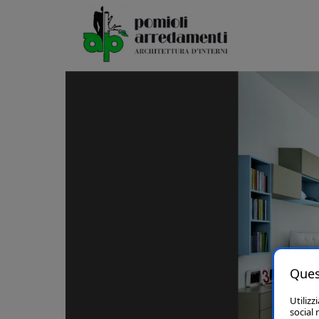
Ques
Utilizz
social 