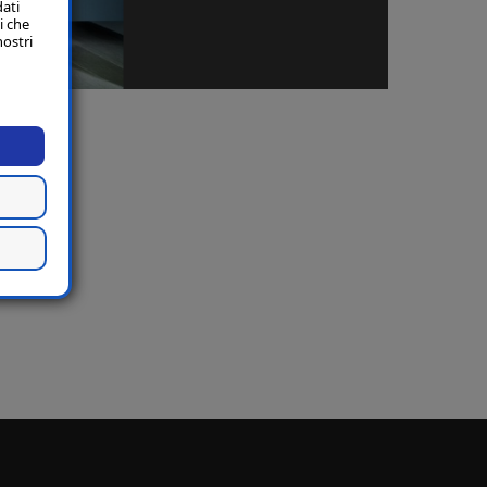
dati
i che
nostri